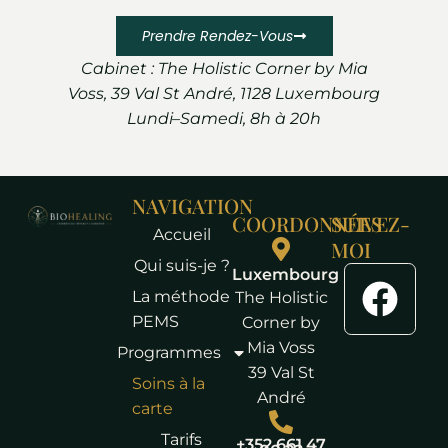
Prendre Rendez-Vous
Cabinet : The Holistic Corner by Mia
Voss, 39 Val St André, 1128 Luxembourg
Lundi–Samedi, 8h à 20h
NAVIGATION
COORDONNÉES
SUIVEZ-
Accueil
MOI
Qui suis-je ?
Luxembourg
La méthode
The Holistic
PEMS
Corner by
Mia Voss
Programmes
39 Val St
Soins à la
André
carte
Tarifs
+352 661 47