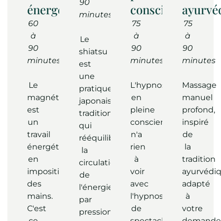
90
énergétiques
conscience
ayurvé
minutes
60
75
75
à
à
à
Le
90
90
90
shiatsu
minutes
minutes
minutes
est
une
Le
L'hypnose
Massage
pratique
magnétisme
en
manuel
japonaise
est
pleine
profond,
traditionnelle
un
conscience
inspiré
qui
travail
n'a
de
rééquilibre
énergétique
rien
la
la
en
à
tradition
circulation
imposition
voir
ayurvédiq
de
des
avec
adapté
l'énergie
mains.
l'hypnose
à
par
C'est
de
votre
pressions
ce
spectacle.
demande