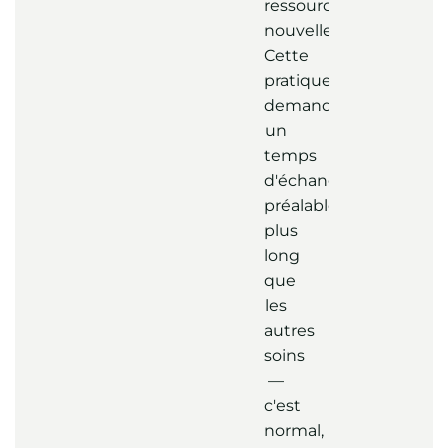
ressources
nouvelles.
Cette
pratique
demande
un
temps
d'échange
préalable
plus
long
que
les
autres
soins
—
c'est
normal,