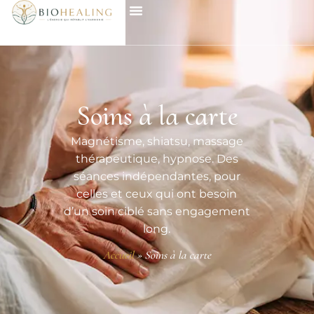
Soins à la carte
Magnétisme, shiatsu, massage
thérapeutique, hypnose. Des
séances indépendantes, pour
celles et ceux qui ont besoin
d’un soin ciblé sans engagement
long.
Accueil
»
Soins à la carte