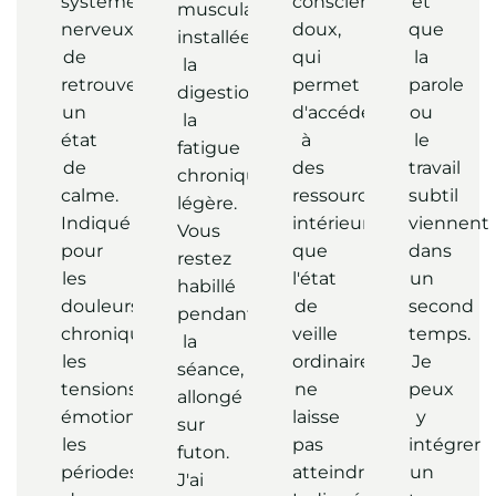
système
conscience,
et
musculaires
nerveux
doux,
que
installées,
de
qui
la
la
retrouver
permet
parole
digestion,
un
d'accéder
ou
la
état
à
le
fatigue
de
des
travail
chronique
calme.
ressources
subtil
légère.
Indiqué
intérieures
viennent
Vous
pour
que
dans
restez
les
l'état
un
habillé
douleurs
de
second
pendant
chroniques,
veille
temps.
la
les
ordinaire
Je
séance,
tensions
ne
peux
allongé
émotionnelles,
laisse
y
sur
les
pas
intégrer
futon.
périodes
atteindre.
un
J'ai