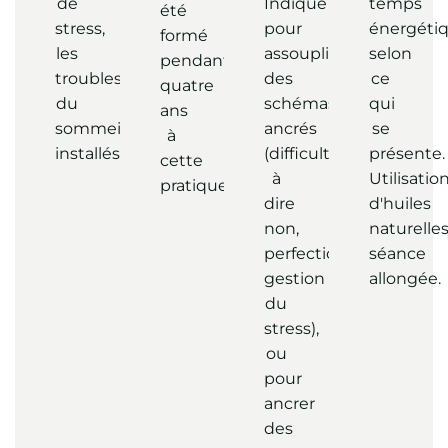
de
Indiqué
temps
été
stress,
pour
énergéti
formé
les
assouplir
selon
pendant
troubles
des
ce
quatre
du
schémas
qui
ans
sommeil
ancrés
se
à
installés.
(difficulté
présente.
cette
à
Utilisatio
pratique.
dire
d'huiles
non,
naturelles
perfectionnisme,
séance
gestion
allongée.
du
stress),
ou
pour
ancrer
des