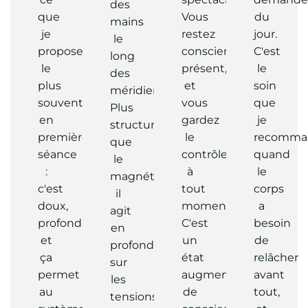
des
que
Vous
du
mains
je
restez
jour.
le
propose
conscient,
C'est
long
le
présent,
le
des
plus
et
soin
méridiens.
souvent
vous
que
Plus
en
gardez
je
structuré
première
le
recomma
que
séance
contrôle
quand
le
:
à
le
magnétisme,
c'est
tout
corps
il
doux,
moment.
a
agit
profond,
C'est
besoin
en
et
un
de
profondeur
ça
état
relâcher
sur
permet
augmenté
avant
les
au
de
tout,
tensions